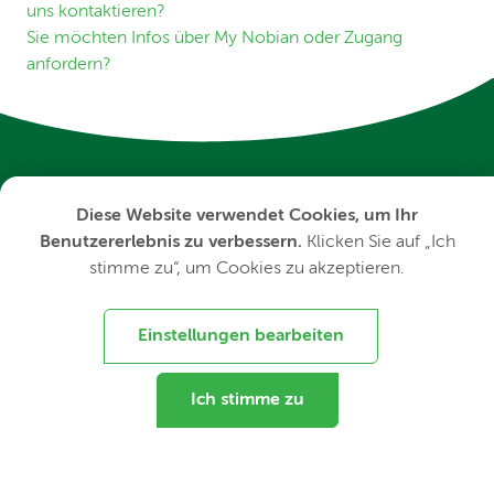
uns kontaktieren?
Sie möchten Infos über My Nobian oder Zugang
anfordern?
Diese Website verwendet Cookies, um Ihr
Ihr Partner in unverzichtbarer Chemie für eine
Benutzererlebnis zu verbessern.
Klicken Sie auf „Ich
nachhaltige Zukunft
stimme zu“, um Cookies zu akzeptieren.
Einstellungen bearbeiten
Über Nobian
Für Medien
Karriere bei Nobian
Ich stimme zu
Terms of Use
Privacy Statement
Cookies